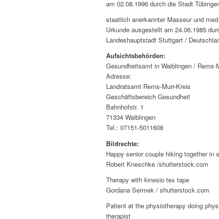
am 02.08.1996 durch die Stadt Tübinge
staatlich anerkannter Masseur und med
Urkunde ausgestellt am 24.06.1985 dur
Landeshauptstadt Stuttgart / Deutschla
Aufsichtsbehörden:
Gesundheitsamt in Waiblingen / Rems-M
Adresse:
Landratsamt Rems-Murr-Kreis
Geschäftsbereich Gesundheit
Bahnhofstr. 1
71334 Waiblingen
Tel.: 07151-5011608
Bildrechte:
Happy senior couple hiking together in
Robert Kneschke /shutterstock.com
Therapy with kinesio tex tape
Gordana Sermek / shutterstock.com
Patient at the physiotherapy doing phys
therapist