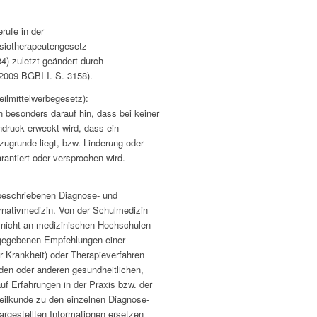
rufe in der
siotherapeutengesetz
) zuletzt geändert durch
.2009 BGBI I. S. 3158).
lmittelwerbegesetz):
 besonders darauf hin, dass bei keiner
ndruck erweckt wird, dass ein
zugrunde liegt, bzw. Linderung oder
antiert oder versprochen wird.
n beschriebenen Diagnose- und
ernativmedizin. Von der Schulmedizin
 nicht an medizinischen Hochschulen
angegebenen Empfehlungen einer
r Krankheit) oder Therapieverfahren
den oder anderen gesundheitlichen,
uf Erfahrungen in der Praxis bzw. der
rheilkunde zu den einzelnen Diagnose-
dargestellten Informationen ersetzen