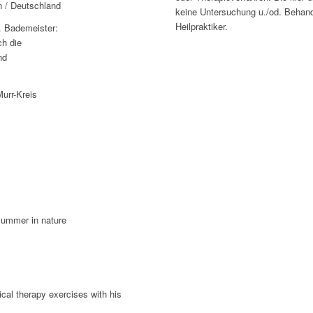
n / Deutschland
keine Untersuchung u./od. Behand
Heilpraktiker.
. Bademeister:
ch die
nd
urr-Kreis
 summer in nature
ical therapy exercises with his