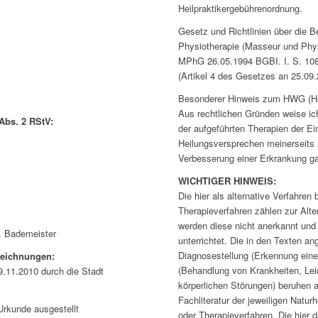
Heilpraktikergebührenordnung.
Gesetz und Richtlinien über die Be
Physiotherapie (Masseur und Phy
MPhG 26.05.1994 BGBI. I. S. 1084
(Artikel 4 des Gesetzes an 25.09
Besonderer Hinweis zum HWG (Hei
Aus rechtlichen Gründen weise ich
 Abs. 2 RStV:
der aufgeführten Therapien der Ei
Heilungsversprechen meinerseits 
Verbesserung einer Erkrankung gar
WICHTIGER HINWEIS:
Die hier als alternative Verfahre
Therapieverfahren zählen zur Alt
werden diese nicht anerkannt und
. Bademeister
unterrichtet. Die in den Texten 
Diagnosestellung (Erkennung eine
zeichnungen:
(Behandlung von Krankheiten, Lei
9.11.2010 durch die Stadt
körperlichen Störungen) beruhen a
Fachliteratur der jeweiligen Natu
Urkunde ausgestellt
oder Therapieverfahren. Die hier 